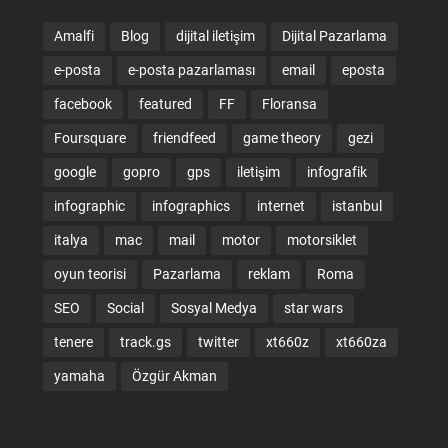
Amalfi
Blog
dijital iletişim
Dijital Pazarlama
e-posta
e-posta pazarlaması
email
eposta
facebook
featured
FF
Floransa
Foursquare
friendfeed
game theory
gezi
google
gopro
gps
iletişim
infografik
infographic
infographics
internet
istanbul
italya
mac
mail
motor
motorsiklet
oyun teorisi
Pazarlama
reklam
Roma
SEO
Social
Sosyal Medya
star wars
tenere
track.gs
twitter
xt660z
xt660za
yamaha
Özgür Akman