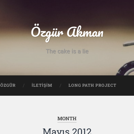
Özgür Akman
The cake is a lie
ÖZGÜR
İLETİŞİM
LONG PATH PROJECT
MONTH
Mayıs 2012