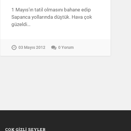
1 Mayıs’ın tatil olmasını bahane edip
Sapanca yollarında düştük. Hava çok
güzeldi…
03 Mayıs 2012
0 Yorum
ÇOK GIZLI ŞEYLER