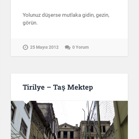
Yolunuz düşerse mutlaka gidin, gezin,
görün.
25 Mayıs 2012
0 Yorum
Tirilye – Taş Mektep