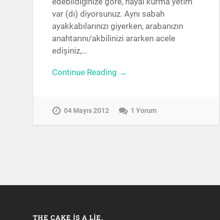
edebildiğinize göre, hayal kurma yetim
var (dı) diyorsunuz. Aynı sabah
ayakkabılarınızı giyerken, arabanızın
anahtarını/akbilinizi ararken acele
edişiniz,…
Continue Reading →
04 Mayıs 2012
1 Yorum
THE CAKE IS A LIE.