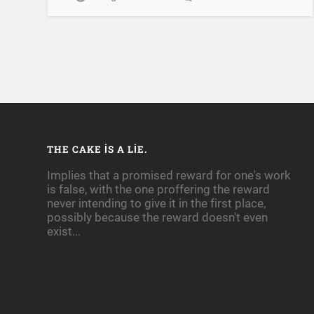
THE CAKE IS A LIE.
Implies that a promised reward for one's work
is false, with the one proffering the reward
never intending to give it in the first place,
possibly because the reward doesn't even
exist...