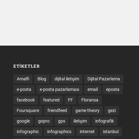
ETIKETLER
Amalfi
Blog
dijital iletişim
Dijital Pazarlama
e-posta
e-posta pazarlaması
email
eposta
facebook
featured
FF
Floransa
Foursquare
friendfeed
game theory
gezi
google
gopro
gps
iletişim
infografik
infographic
infographics
internet
istanbul