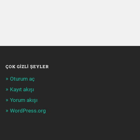
ÇOK GIZLI ŞEYLER
Oturum aç
Kayıt akışı
Yorum akışı
WordPress.org