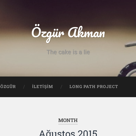
Özgür Akman
The cake is a lie
ÖZGÜR
İLETİŞİM
LONG PATH PROJECT
MONTH
Ağustos 2015