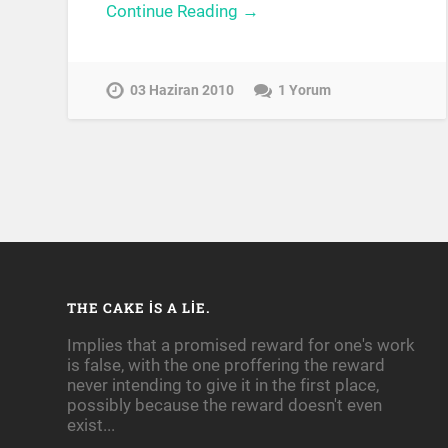
Continue Reading →
03 Haziran 2010
1 Yorum
THE CAKE IS A LIE.
Implies that a promised reward for one's work
is false, with the one proffering the reward
never intending to give it in the first place,
possibly because the reward doesn't even
exist...