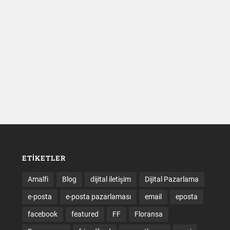
ETIKETLER
Amalfi
Blog
dijital iletişim
Dijital Pazarlama
e-posta
e-posta pazarlaması
email
eposta
facebook
featured
FF
Floransa