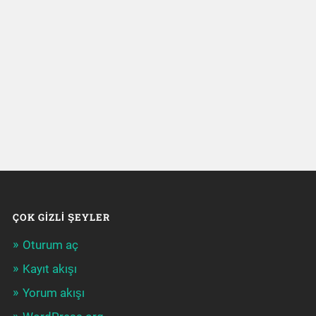
ÇOK GIZLI ŞEYLER
Oturum aç
Kayıt akışı
Yorum akışı