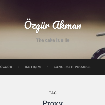
Özgür Akman
The cake is a lie
ÖZGÜR
İLETİŞİM
LONG PATH PROJECT
TAG
Proxy