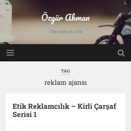
Özgür Akman
The cake is a lie
TAG
reklam ajansı
Etik Reklamcılık – Kirli Çarşaf
Serisi 1