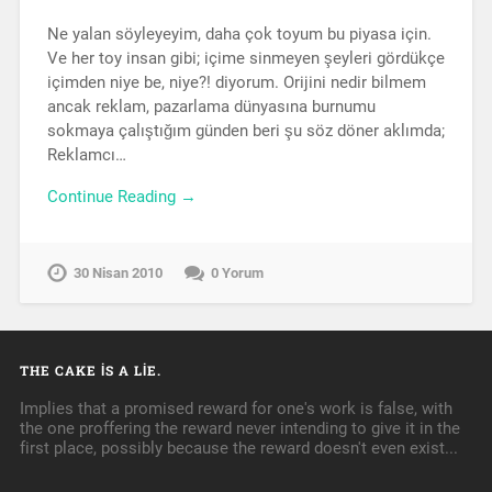
Ne yalan söyleyeyim, daha çok toyum bu piyasa için.
Ve her toy insan gibi; içime sinmeyen şeyleri gördükçe
içimden niye be, niye?! diyorum. Orijini nedir bilmem
ancak reklam, pazarlama dünyasına burnumu
sokmaya çalıştığım günden beri şu söz döner aklımda;
Reklamcı…
Continue Reading →
30 Nisan 2010
0 Yorum
THE CAKE IS A LIE.
Implies that a promised reward for one's work is false, with
the one proffering the reward never intending to give it in the
first place, possibly because the reward doesn't even exist...