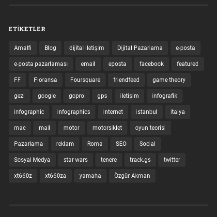
ETIKETLER
Amalfi
Blog
dijital iletişim
Dijital Pazarlama
e-posta
e-posta pazarlaması
email
eposta
facebook
featured
FF
Floransa
Foursquare
friendfeed
game theory
gezi
google
gopro
gps
iletişim
infografik
infographic
infographics
internet
istanbul
italya
mac
mail
motor
motorsiklet
oyun teorisi
Pazarlama
reklam
Roma
SEO
Social
Sosyal Medya
star wars
tenere
track.gs
twitter
xt660z
xt660za
yamaha
Özgür Akman