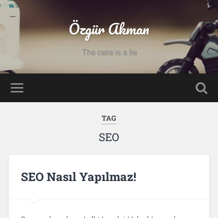
Özgür Akman
The cake is a lie
TAG
SEO
SEO Nasıl Yapılmaz!