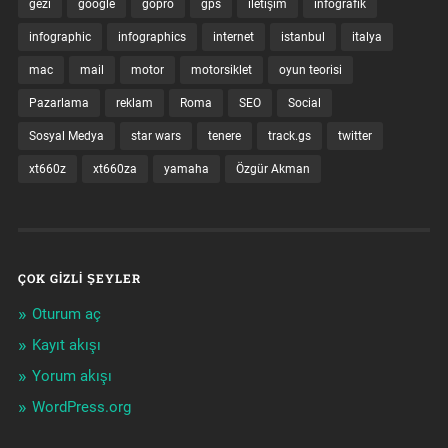
gezi
google
gopro
gps
iletişim
infografik
infographic
infographics
internet
istanbul
italya
mac
mail
motor
motorsiklet
oyun teorisi
Pazarlama
reklam
Roma
SEO
Social
Sosyal Medya
star wars
tenere
track.gs
twitter
xt660z
xt660za
yamaha
Özgür Akman
ÇOK GIZLI ŞEYLER
Oturum aç
Kayıt akışı
Yorum akışı
WordPress.org