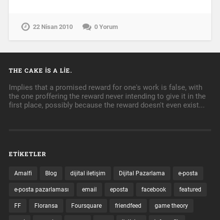
22 Nisan 2010
0 Yorum
THE CAKE IS A LIE.
Implies that a promised reward for one's work is false, with
the one proffering the reward never intending to give it in the
first place, possibly because the reward doesn't even exist...
ETIKETLER
Amalfi
Blog
dijital iletişim
Dijital Pazarlama
e-posta
e-posta pazarlaması
email
eposta
facebook
featured
FF
Floransa
Foursquare
friendfeed
game theory