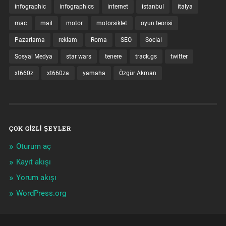
infographic
infographics
internet
istanbul
italya
mac
mail
motor
motorsiklet
oyun teorisi
Pazarlama
reklam
Roma
SEO
Social
Sosyal Medya
star wars
tenere
track.gs
twitter
xt660z
xt660za
yamaha
Özgür Akman
ÇOK GIZLI ŞEYLER
Oturum aç
Kayıt akışı
Yorum akışı
WordPress.org