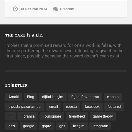
30 Haziran 2014
0 Yorum
THE CAKE IS A LIE.
Implies that a promised reward for one's work is false, with
the one proffering the reward never intending to give it in the
first place, possibly because the reward doesn't even exist...
ETIKETLER
Amalfi
Blog
dijital iletişim
Dijital Pazarlama
e-posta
e-posta pazarlaması
email
eposta
facebook
featured
FF
Floransa
Foursquare
friendfeed
game theory
gezi
google
gopro
gps
iletişim
infografik