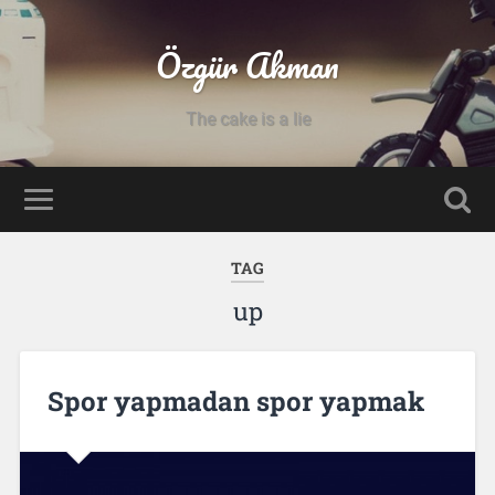
Özgür Akman
The cake is a lie
TAG
up
Spor yapmadan spor yapmak