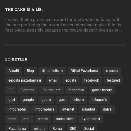
THE CAKE IS A LIE.
Implies that a promised reward for one's work is false, with
the one proffering the reward never intending to give it in the
first place, possibly because the reward doesn't even exist...
ETIKETLER
Amalfi
Blog
dijital iletişim
Dijital Pazarlama
e-posta
e-posta pazarlaması
email
eposta
facebook
featured
FF
Floransa
Foursquare
friendfeed
game theory
gezi
google
gopro
gps
iletişim
infografik
infographic
infographics
internet
istanbul
italya
mac
mail
motor
motorsiklet
oyun teorisi
Pazarlama
reklam
Roma
SEO
Social