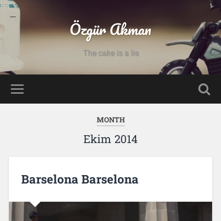
Özgür Akman
The cake is a lie
MONTH
Ekim 2014
Barselona Barselona