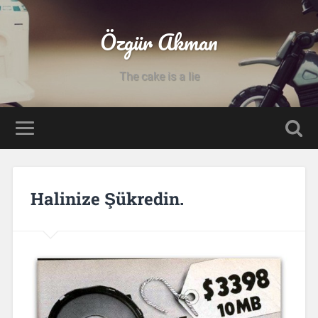
Özgür Akman
The cake is a lie
Halinize Şükredin.