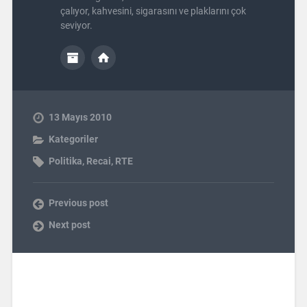
çalıyor, kahvesini, sigarasını ve plaklarını çok
seviyor.
13 Mayıs 2010
Kategoriler
Politika
,
Recai
,
RTE
Previous post
Next post