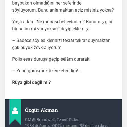
başbakan olmadığını her seferinde
söylüyorum. Bunu anlamaktan aciz misiniz yoksa?
Yaşlı adam ‘Ne münasebet evladım? Bunamış gibi
bir halim mi var yoksa?’ deyip eklemiş:
– Sadece söylediklerinizi tekrar tekrar duymaktan
çok büyük zevk alıyorum.
Polis esas duruşa geçip selâm durarak:
– Yarın görüşmek üzere efendim!..
Rüya gibi değil mi?
Özgür Akman
GM @ Brandwolf, Ténéré Rider.
1984 doğumlu, ODTÜ mezunu. '98'den beri davul