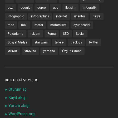
gezi
google
gopro
gps
iletişim
infografik
infographic
infographics
internet
istanbul
italya
mac
mail
motor
motorsiklet
oyun teorisi
Pazarlama
reklam
Roma
SEO
Social
Sosyal Medya
star wars
tenere
track.gs
twitter
xt660z
xt660za
yamaha
Özgür Akman
ÇOK GIZLI ŞEYLER
Oturum aç
Kayıt akışı
Yorum akışı
WordPress.org