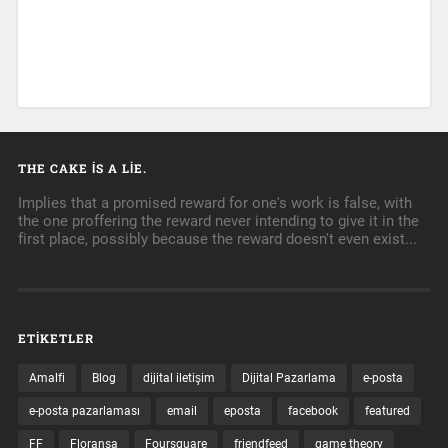
THE CAKE IS A LIE.
Implies that a promised reward for one's work is false, with
the one proffering the reward never intending to give it in the
first place, possibly because the reward doesn't even exist...
ETIKETLER
Amalfi
Blog
dijital iletişim
Dijital Pazarlama
e-posta
e-posta pazarlaması
email
eposta
facebook
featured
FF
Floransa
Foursquare
friendfeed
game theory