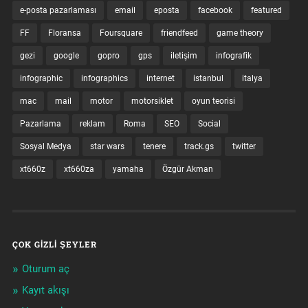
e-posta pazarlaması
email
eposta
facebook
featured
FF
Floransa
Foursquare
friendfeed
game theory
gezi
google
gopro
gps
iletişim
infografik
infographic
infographics
internet
istanbul
italya
mac
mail
motor
motorsiklet
oyun teorisi
Pazarlama
reklam
Roma
SEO
Social
Sosyal Medya
star wars
tenere
track.gs
twitter
xt660z
xt660za
yamaha
Özgür Akman
ÇOK GIZLI ŞEYLER
Oturum aç
Kayıt akışı