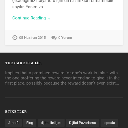
çıkacağımız italya turu için da hazırlıkları tamamladık
sayılır. Yanımıza…
Continue Reading →
05 Haziran 2015
0 Yorum
THE CAKE IS A LIE.
Implies that a promised reward for one's work is false, with
the one proffering the reward never intending to give it in the
first place, possibly because the reward doesn't even exist...
ETIKETLER
Amalfi
Blog
dijital iletişim
Dijital Pazarlama
e-posta