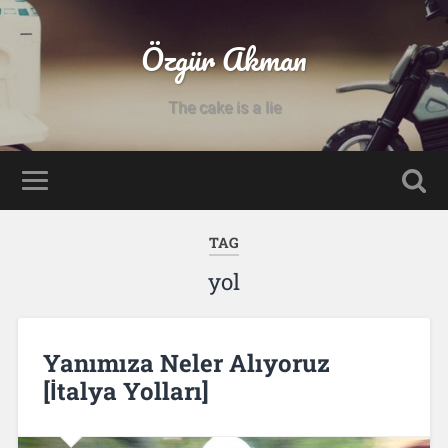
Özgür Akman
The cake is a lie
TAG
yol
Yanımıza Neler Alıyoruz
[İtalya Yolları]