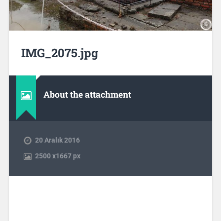
IMG_2075.jpg
About the attachment
20 Aralık 2016
2500
x
1667 px