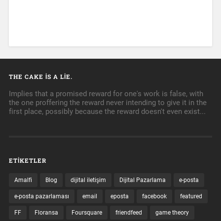
THE CAKE IS A LIE.
Implies that a promised reward for one's work is false, with
the one proffering the reward never intending to give it in the
first place, possibly because the reward doesn't even exist...
ETIKETLER
Amalfi
Blog
dijital iletişim
Dijital Pazarlama
e-posta
e-posta pazarlaması
email
eposta
facebook
featured
FF
Floransa
Foursquare
friendfeed
game theory