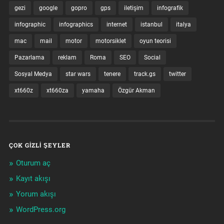
gezi
google
gopro
gps
iletişim
infografik
infographic
infographics
internet
istanbul
italya
mac
mail
motor
motorsiklet
oyun teorisi
Pazarlama
reklam
Roma
SEO
Social
Sosyal Medya
star wars
tenere
track.gs
twitter
xt660z
xt660za
yamaha
Özgür Akman
ÇOK GIZLI ŞEYLER
Oturum aç
Kayıt akışı
Yorum akışı
WordPress.org