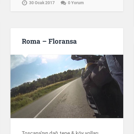
30 Ocak 2017
0 Yorum
Roma – Floransa
Toscana’nın dağ, tepe & köy yolları…