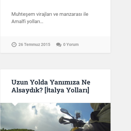
Muhteşem virajları ve manzarası ile
Amalfi yolları…
26 Temmuz 2015
0 Yorum
Uzun Yolda Yanımıza Ne
Alsaydık? [İtalya Yolları]