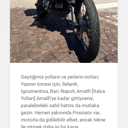
Geçtiğimiz yolların ve yerlerin notları;
Yazının öncesi için; Selanik,
Igoumentisa, Bari, Napoli, Amalfi [İtalya
Yolları] Amalfi’ye kadar gittiyseniz,
paralelindeki sahil hattını da mutlaka
gezin. Hemen yakınında Posinato var,
motorla da gidilebilir elbet, ancak tekne
ile gitmek daha iyi bir karar…