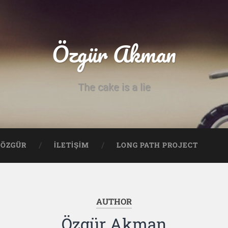
Özgür Akman
The cake is a lie
ÖZGÜR
İLETİŞİM
LONG PATH PROJECT
AUTHOR
Özgür Akman