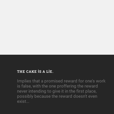
THE CAKE IS A LIE.
Implies that a promised reward for one's work
is false, with the one proffering the reward
never intending to give it in the first place,
possibly because the reward doesn't even
exist...