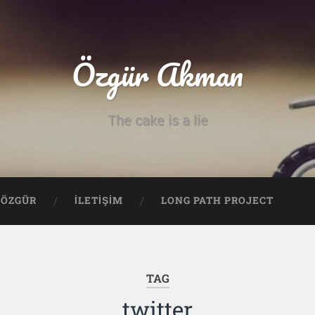
Özgür Akman
The cake is a lie
ÖZGÜR
İLETİŞİM
LONG PATH PROJECT
TAG
twitter