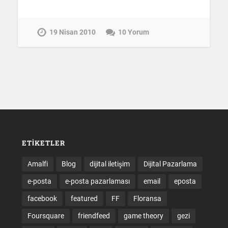
19 Nisan 2010
10 Yorum
ETIKETLER
Amalfi
Blog
dijital iletişim
Dijital Pazarlama
e-posta
e-posta pazarlaması
email
eposta
facebook
featured
FF
Floransa
Foursquare
friendfeed
game theory
gezi