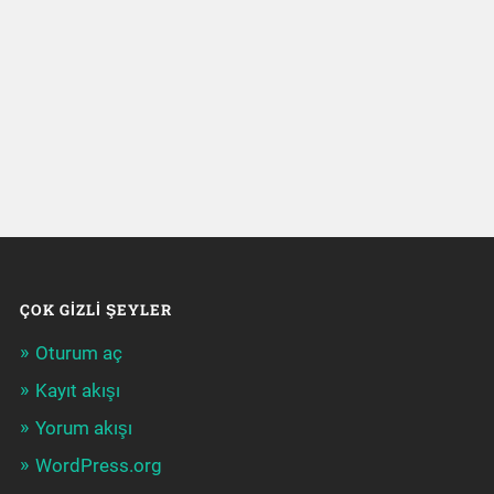
ÇOK GIZLI ŞEYLER
Oturum aç
Kayıt akışı
Yorum akışı
WordPress.org