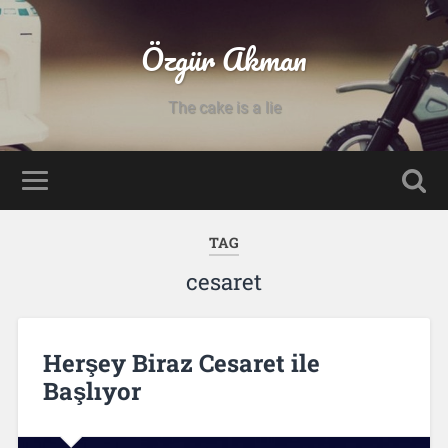
Özgür Akman
The cake is a lie
TAG
cesaret
Herşey Biraz Cesaret ile
Başlıyor