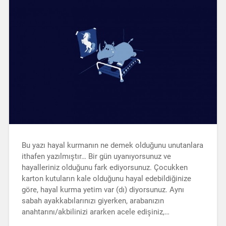
Bu yazı hayal kurmanın ne demek olduğunu unutanlara
ithafen yazılmıştır… Bir gün uyanıyorsunuz ve
hayalleriniz olduğunu fark ediyorsunuz. Çocukken
karton kutuların kale olduğunu hayal edebildiğinize
göre, hayal kurma yetim var (dı) diyorsunuz. Aynı
sabah ayakkabılarınızı giyerken, arabanızın
anahtarını/akbilinizi ararken acele edişiniz,…