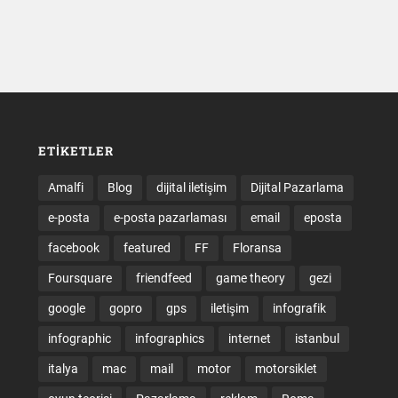
ETIKETLER
Amalfi
Blog
dijital iletişim
Dijital Pazarlama
e-posta
e-posta pazarlaması
email
eposta
facebook
featured
FF
Floransa
Foursquare
friendfeed
game theory
gezi
google
gopro
gps
iletişim
infografik
infographic
infographics
internet
istanbul
italya
mac
mail
motor
motorsiklet