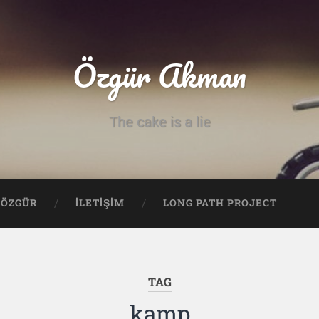
Özgür Akman
The cake is a lie
ÖZGÜR
İLETİŞİM
LONG PATH PROJECT
TAG
kamp