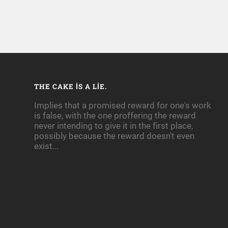
THE CAKE IS A LIE.
Implies that a promised reward for one's work
is false, with the one proffering the reward
never intending to give it in the first place,
possibly because the reward doesn't even
exist...