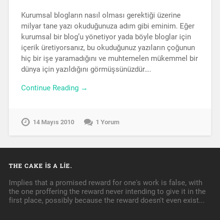
Kurumsal blogların nasıl olması gerektiği üzerine
milyar tane yazı okuduğunuza adım gibi eminim. Eğer
kurumsal bir blog’u yönetiyor yada böyle bloglar için
içerik üretiyorsanız, bu okuduğunuz yazıların çoğunun
hiç bir işe yaramadığını ve muhtemelen mükemmel bir
dünya için yazıldığını görmüşsünüzdür….
Continue Reading →
14 Mayıs 2010
1 Yorum
THE CAKE IS A LIE.
Implies that a promised reward for one's work is false, with
the one proffering the reward never intending to give it in the
first place, possibly because the reward doesn't even exist...