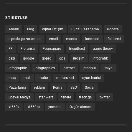
ETIKETLER
Amalfi
Blog
dijital iletişim
Dijital Pazarlama
e-posta
e-posta pazarlaması
email
eposta
facebook
featured
FF
Floransa
Foursquare
friendfeed
game theory
gezi
google
gopro
gps
iletişim
infografik
infographic
infographics
internet
istanbul
italya
mac
mail
motor
motorsiklet
oyun teorisi
Pazarlama
reklam
Roma
SEO
Social
Sosyal Medya
star wars
tenere
track.gs
twitter
xt660z
xt660za
yamaha
Özgür Akman