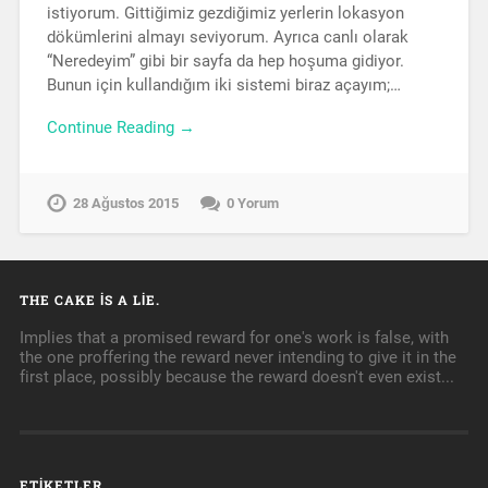
istiyorum. Gittiğimiz gezdiğimiz yerlerin lokasyon
dökümlerini almayı seviyorum. Ayrıca canlı olarak
“Neredeyim” gibi bir sayfa da hep hoşuma gidiyor.
Bunun için kullandığım iki sistemi biraz açayım;…
Continue Reading →
28 Ağustos 2015
0 Yorum
THE CAKE IS A LIE.
Implies that a promised reward for one's work is false, with
the one proffering the reward never intending to give it in the
first place, possibly because the reward doesn't even exist...
ETIKETLER