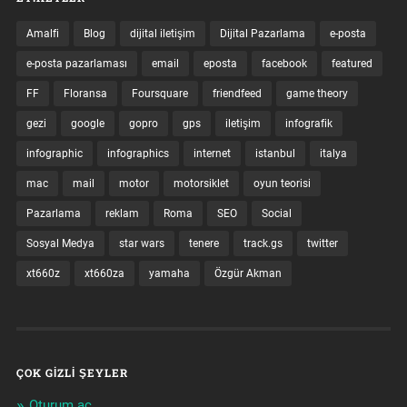
Amalfi
Blog
dijital iletişim
Dijital Pazarlama
e-posta
e-posta pazarlaması
email
eposta
facebook
featured
FF
Floransa
Foursquare
friendfeed
game theory
gezi
google
gopro
gps
iletişim
infografik
infographic
infographics
internet
istanbul
italya
mac
mail
motor
motorsiklet
oyun teorisi
Pazarlama
reklam
Roma
SEO
Social
Sosyal Medya
star wars
tenere
track.gs
twitter
xt660z
xt660za
yamaha
Özgür Akman
ÇOK GIZLI ŞEYLER
Oturum aç