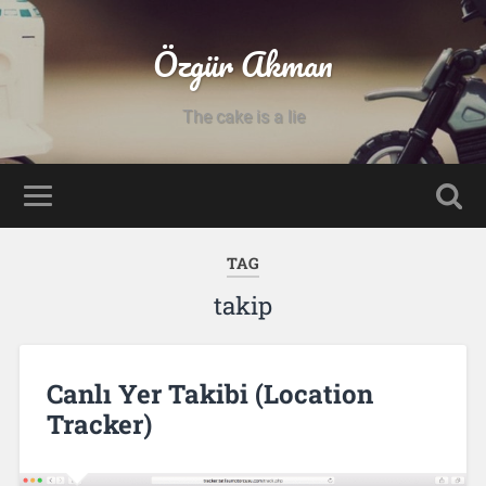
Özgür Akman
The cake is a lie
TAG
takip
Canlı Yer Takibi (Location
Tracker)