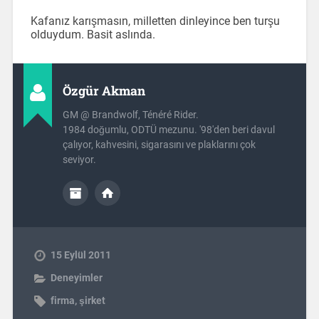
Kafanız karışmasın, milletten dinleyince ben turşu
olduydum. Basit aslında.
Özgür Akman
GM @ Brandwolf, Ténéré Rider.
1984 doğumlu, ODTÜ mezunu. '98'den beri davul
çalıyor, kahvesini, sigarasını ve plaklarını çok
seviyor.
15 Eylül 2011
Deneyimler
firma
,
şirket