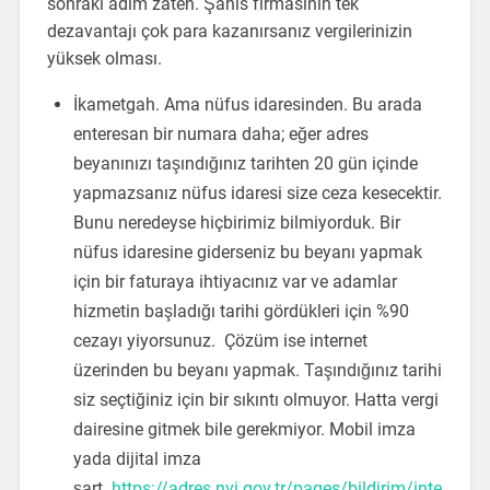
sonraki adım zaten. Şahıs firmasının tek
dezavantajı çok para kazanırsanız vergilerinizin
yüksek olması.
İkametgah. Ama nüfus idaresinden. Bu arada
enteresan bir numara daha; eğer adres
beyanınızı taşındığınız tarihten 20 gün içinde
yapmazsanız nüfus idaresi size ceza kesecektir.
Bunu neredeyse hiçbirimiz bilmiyorduk. Bir
nüfus idaresine giderseniz bu beyanı yapmak
için bir faturaya ihtiyacınız var ve adamlar
hizmetin başladığı tarihi gördükleri için %90
cezayı yiyorsunuz. Çözüm ise internet
üzerinden bu beyanı yapmak. Taşındığınız tarihi
siz seçtiğiniz için bir sıkıntı olmuyor. Hatta vergi
dairesine gitmek bile gerekmiyor. Mobil imza
yada dijital imza
şart.
https://adres.nvi.gov.tr/pages/bildirim/inte