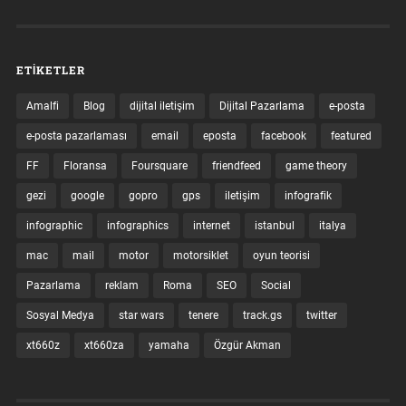
ETIKETLER
Amalfi
Blog
dijital iletişim
Dijital Pazarlama
e-posta
e-posta pazarlaması
email
eposta
facebook
featured
FF
Floransa
Foursquare
friendfeed
game theory
gezi
google
gopro
gps
iletişim
infografik
infographic
infographics
internet
istanbul
italya
mac
mail
motor
motorsiklet
oyun teorisi
Pazarlama
reklam
Roma
SEO
Social
Sosyal Medya
star wars
tenere
track.gs
twitter
xt660z
xt660za
yamaha
Özgür Akman