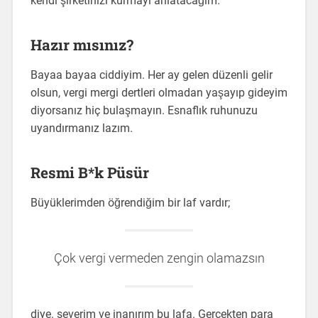
kendi şirketinizi kurmayı anlatacağım.
Hazır mısınız?
Bayaa bayaa ciddiyim. Her ay gelen düzenli gelir
olsun, vergi mergi dertleri olmadan yaşayıp gideyim
diyorsanız hiç bulaşmayın. Esnaflık ruhunuzu
uyandırmanız lazım.
Resmi B*k Püsür
Büyüklerimden öğrendiğim bir laf vardır;
Çok vergi vermeden zengin olamazsın
diye. severim ve inanırım bu lafa. Gerçekten para