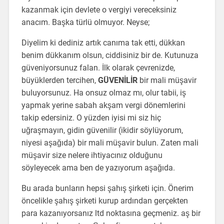
kazanmak için devlete o vergiyi vereceksiniz
anacım. Başka türlü olmuyor. Neyse;
Diyelim ki dediniz artık canıma tak etti, dükkan
benim dükkanım olsun, ciddisiniz bir de. Kutunuza
güveniyorsunuz falan. İlk olarak çevrenizde,
büyüklerden tercihen,
GÜVENİLİR
bir mali müşavir
buluyorsunuz. Ha onsuz olmaz mı, olur tabii, iş
yapmak yerine sabah akşam vergi dönemlerini
takip edersiniz. O yüzden iyisi mi siz hiç
uğraşmayın, gidin güvenilir (ikidir söylüyorum,
niyesi aşağıda) bir mali müşavir bulun. Zaten mali
müşavir size nelere ihtiyacınız olduğunu
söyleyecek ama ben de yazıyorum aşağıda.
Bu arada bunların hepsi şahış şirketi için. Önerim
öncelikle şahış şirketi kurup ardından gerçekten
para kazanıyorsanız ltd noktasına geçmeniz. aş bir