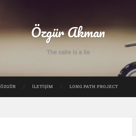
Özgür Akman
The cake is a lie
ÖZGÜR
İLETİŞİM
LONG PATH PROJECT