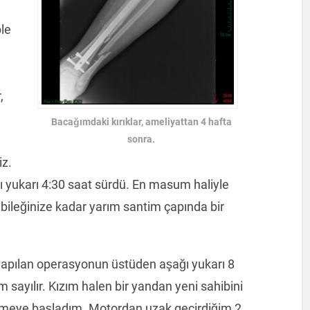
le
,
Bacağımdaki kırıklar, ameliyattan 4 hafta
sonra.
iz.
ı yukarı 4:30 saat sürdü. En masum haliyle
bileğinize kadar yarım santim çapında bir
apılan operasyonun üstüden aşağı yukarı 8
sayılır. Kızım halen bir yandan yeni sahibini
emeye başladım. Motordan uzak geçirdiğim 2