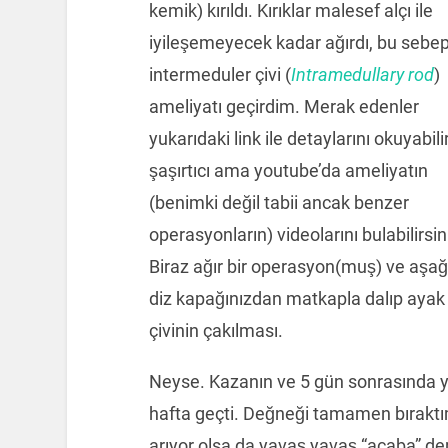
kemik) kırıldı. Kırıklar malesef alçı ile
iyileşemeyecek kadar ağırdı, bu sebep
intermeduler çivi (
Intramedullary rod
)
ameliyatı geçirdim. Merak edenler
yukarıdaki link ile detaylarını okuyabilir
şaşırtıcı ama youtube’da ameliyatın
(benimki değil tabii ancak benzer
operasyonların) videolarını bulabilirsin
Biraz ağır bir operasyon(muş) ve aşağ
diz kapağınızdan matkapla dalıp ayak 
çivinin çakılması.
Neyse. Kazanın ve 5 gün sonrasında y
hafta geçti. Değneği tamamen bıraktım 
arıyor olsa da yavaş yavaş “acaba” d