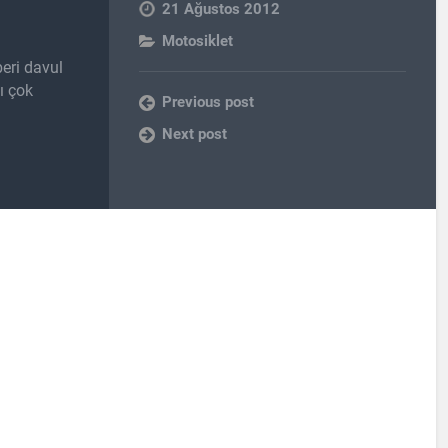
21 Ağustos 2012
Motosiklet
eri davul
nı çok
Previous post
Next post