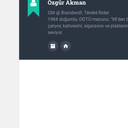
Özgür Akman
GM @ Brandwolf, Ténéré Rider.
1984 doğumlu, ODTÜ mezunu. '98'den b
çalıyor, kahvesini, sigarasını ve plakları
seviyor.