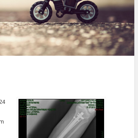
 24
im