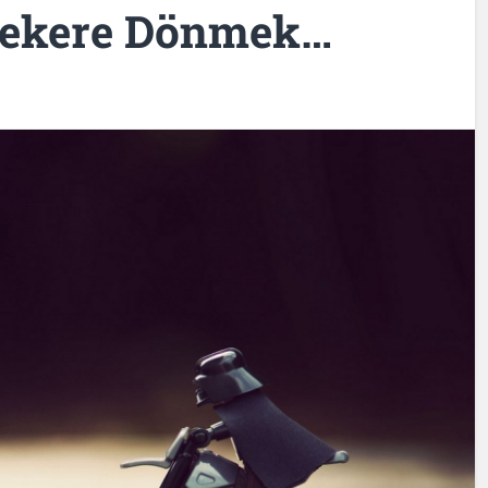
 Tekere Dönmek…