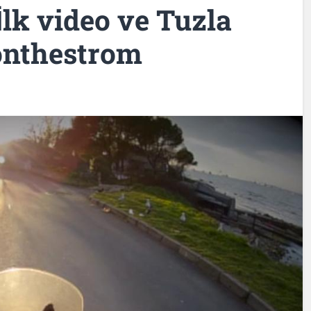
İlk video ve Tuzla
sonthestrom