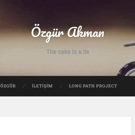
Özgür Akman
The cake is a lie
ÖZGÜR
İLETİŞİM
LONG PATH PROJECT