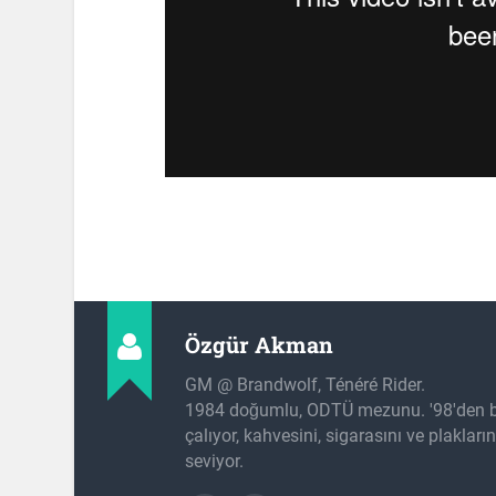
Özgür Akman
GM @ Brandwolf, Ténéré Rider.
1984 doğumlu, ODTÜ mezunu. '98'den b
çalıyor, kahvesini, sigarasını ve plakları
seviyor.