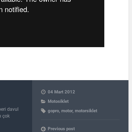
04 Mart 2012
Motosiklet
eri davul
gopro
,
motor
,
motorsiklet
nı çok
Previous post