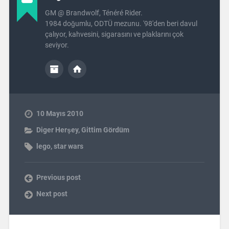
GM @ Brandwolf, Ténéré Rider.
1984 doğumlu, ODTÜ mezunu. '98'den beri davul
çalıyor, kahvesini, sigarasını ve plaklarını çok
seviyor.
10 Mayıs 2010
Diger Herşey
,
Gittim Gördüm
lego
,
star wars
Previous post
Next post