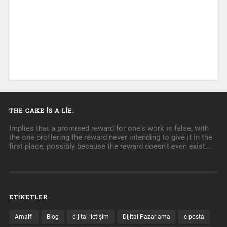
THE CAKE IS A LIE.
Implies that a promised reward for one's work is false, with
the one proffering the reward never intending to give it in the
first place, possibly because the reward doesn't even exist...
ETIKETLER
Amalfi
Blog
dijital iletişim
Dijital Pazarlama
e-posta