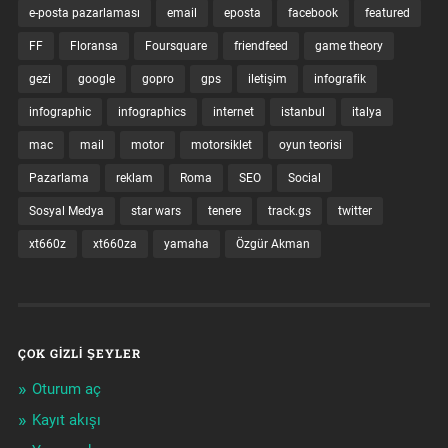
e-posta pazarlaması
email
eposta
facebook
featured
FF
Floransa
Foursquare
friendfeed
game theory
gezi
google
gopro
gps
iletişim
infografik
infographic
infographics
internet
istanbul
italya
mac
mail
motor
motorsiklet
oyun teorisi
Pazarlama
reklam
Roma
SEO
Social
Sosyal Medya
star wars
tenere
track.gs
twitter
xt660z
xt660za
yamaha
Özgür Akman
ÇOK GIZLI ŞEYLER
Oturum aç
Kayıt akışı