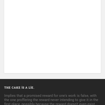
THE CAKE IS A LIE.
Implies that a promised reward for one's work is false, with
the one proffering the reward never intending to give it in the
first place, possibly because the reward doesn't even exist...