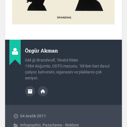
Özgür Akman
GM @ Brandwolf, Ténéré Rider.
1984 doğumlu, ODTÜ mezunu. '98'den beri davul
çalıyor, kahvesini, sigarasını ve plaklarını çok
seviyor.
04 Aralık 2011
Infographic
,
Pazarlama - Reklam