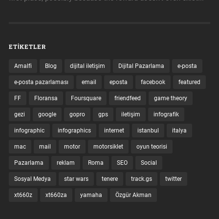
ETIKETLER
Amalfi
Blog
dijital iletişim
Dijital Pazarlama
e-posta
e-posta pazarlaması
email
eposta
facebook
featured
FF
Floransa
Foursquare
friendfeed
game theory
gezi
google
gopro
gps
iletişim
infografik
infographic
infographics
internet
istanbul
italya
mac
mail
motor
motorsiklet
oyun teorisi
Pazarlama
reklam
Roma
SEO
Social
Sosyal Medya
star wars
tenere
track.gs
twitter
xt660z
xt660za
yamaha
Özgür Akman